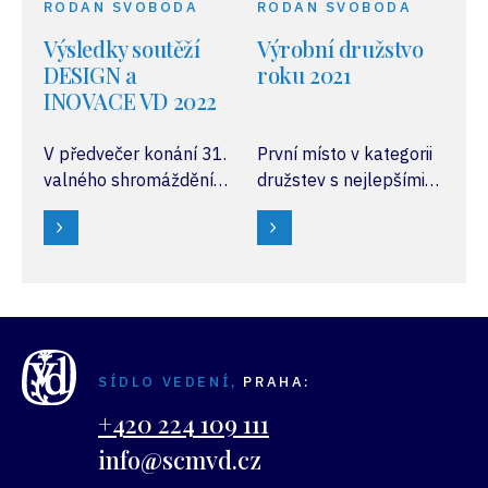
RODAN SVOBODA
RODAN SVOBODA
Výsledky soutěží
Výrobní družstvo
DESIGN a
roku 2021
INOVACE VD 2022
V předvečer konání 31.
První místo v kategorii
valného shromáždění
družstev s nejlepšími
SČMVD, které se
ekonomickými výsledky
uskutečnilo v pondělí
obhájilo
13. června
Dřevozpracující
v Nymburku, byly
družstvo Lukavec
slavnostně vyhlášeny
a vítěz se neměnil ani
výsledky 20. ročníku
v kategorii družstev
soutěže DESIGN VD
zaměstnávajících
SÍDLO VEDENÍ,
PRAHA:
a 13. ročníku soutěže
osoby se zdravotním
INOVACE VD.
postižením, kde se
+420 224 109 111
první umístilo
info@scmvd.cz
družstvo OTAVA Písek.