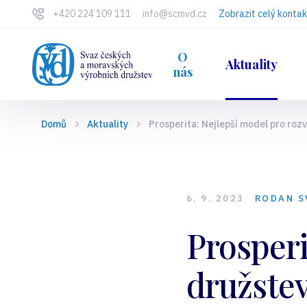
+420 224 109 111
info@scmvd.cz
Zobrazit celý kontak
O
Aktuality
nás
Domů
Aktuality
Prosperita: Nejlepší model pro roz
6. 9. 2023
RODAN 
Prosperi
družste