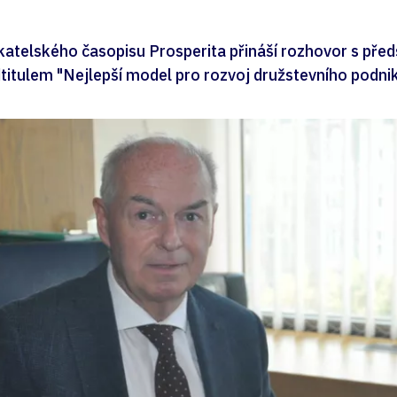
ikatelského časopisu Prosperita přináší rozhovor s př
itulem "Nejlepší model pro rozvoj družstevního podnik