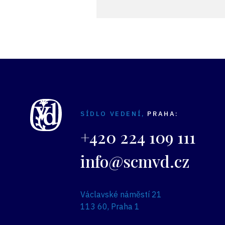
SÍDLO VEDENÍ,
PRAHA:
+420 224 109 111
info@scmvd.cz
Václavské náměstí 21
113 60, Praha 1