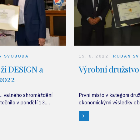
N SVOBODA
15. 6. 2022
RODAN S
ěží DESIGN a
Výrobní družstvo
2022
1. valného shromáždění
První místo v kategorii dru
ečnilo v pondělí 13.
ekonomickými výsledky obh
yly slavnostně vyhlášeny
družstvo Lukavec a vítěz s
 soutěže DESIGN VD a 13.
v kategorii družstev zaměs
ACE VD.
zdravotním postižením, kde
družstvo OTAVA Písek.