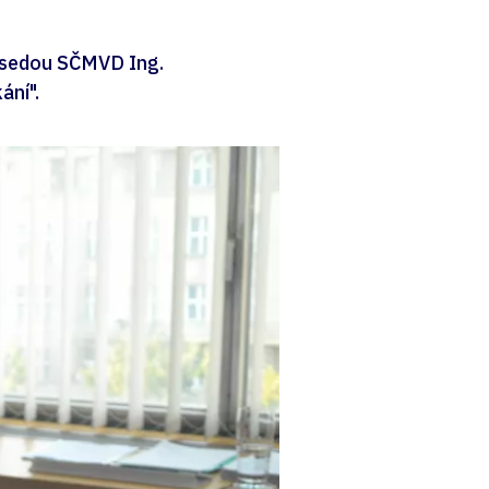
edsedou SČMVD Ing.
ání".