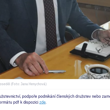
oseděl (Foto: Jana Henychová)
užstevnictví, podpoře podnikání členských družstev nebo zam
formátu pdf k dispozici
zde
.