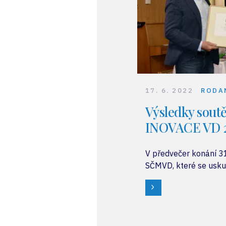
17. 6. 2022
RODA
Výsledky sout
INOVACE VD 
V předvečer konání 3
SČMVD, které se uskut
června v Nymburku, b
výsledky 20. ročníku
ročníku soutěže INOV