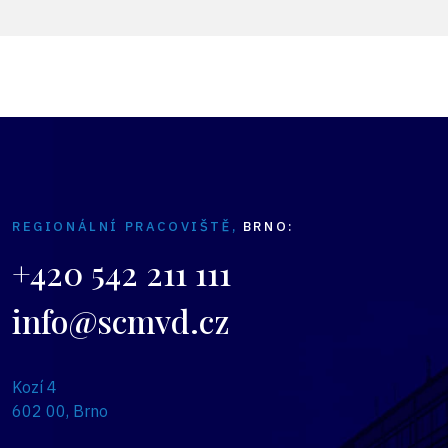
REGIONÁLNÍ PRACOVIŠTĚ,
BRNO:
+420 542 211 111
info@scmvd.cz
Kozí 4
602 00, Brno