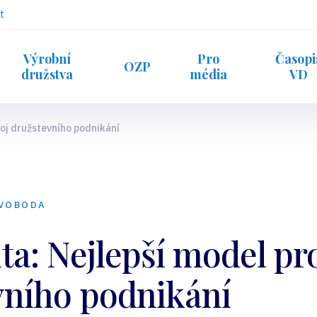
t
Výrobní
Pro
Časopi
OZP
družstva
média
VD
voj družstevního podnikání
SVOBODA
ta: Nejlepší model pr
vního podnikání