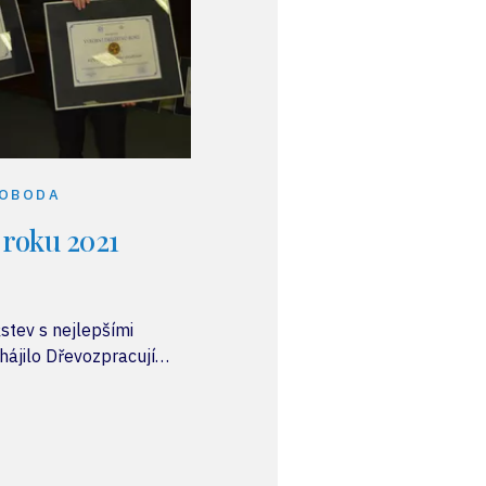
VOBODA
 roku 2021
žstev s nejlepšími
ájilo Dřevozpracující
e neměnil ani
tnávajících osoby se
 se první umístilo