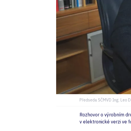
Předseda SČMVD Ing. Leo D
Rozhovor o výrobním dr
v elektronické verzi ve 