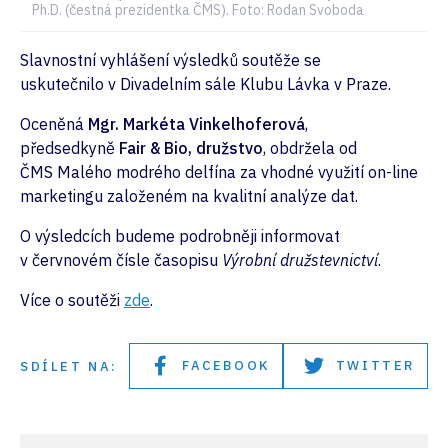
Ph.D. (čestná prezidentka ČMS). Foto: Rodan Svoboda
Slavnostní vyhlášení výsledků soutěže se
uskutečnilo v Divadelním sále Klubu Lávka v Praze.
Oceněná
Mgr. Markéta Vinkelhoferová
,
předsedkyně
Fair & Bio, družstvo
, obdržela od
ČMS
Malého modrého delfína za vhodné využití on-line
marketingu založeném na kvalitní analýze dat.
O výsledcích budeme podrobněji informovat
v červnovém čísle časopisu
Výrobní družstevnictví
.
Více o soutěži
zde
.
FACEBOOK
TWITTER
SDÍLET NA: