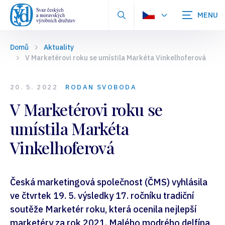
Zobrazit
vyhledávání
Domů
Aktuality
V Marketérovi roku se umístila Markéta Vinkelhoferová
20. 5. 2022
RODAN SVOBODA
V Marketérovi roku se
umístila Markéta
Vinkelhoferová
Česká marketingová společnost (ČMS) vyhlásila
ve čtvrtek 19. 5. výsledky 17. ročníku tradiční
soutěže Marketér roku, která ocenila nejlepší
marketéry za rok 2021. Malého modrého delfína