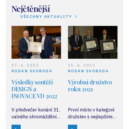
Nejčtěnější
VŠECHNY AKTUALITY
17. 6. 2022
15. 6. 2022
RODAN SVOBODA
RODAN SVOBODA
Výsledky soutěží
Výrobní družstvo
DESIGN a
roku 2021
INOVACE VD 2022
V předvečer konání 31.
První místo v kategorii
valného shromáždění
družstev s nejlepšími
SČMVD, které se
ekonomickými výsledky