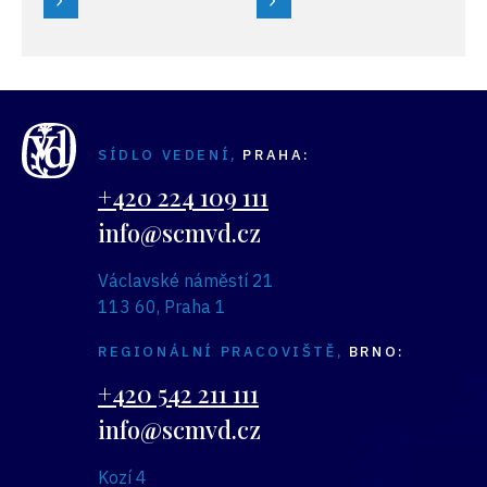
uskutečnilo v pondělí
obhájilo
13. června
Dřevozpracující
v Nymburku, byly
družstvo Lukavec
slavnostně vyhlášeny
a vítěz se neměnil ani
výsledky 20. ročníku
v kategorii družstev
soutěže DESIGN VD
zaměstnávajících
SÍDLO VEDENÍ,
PRAHA:
a 13. ročníku soutěže
osoby se zdravotním
INOVACE VD.
postižením, kde se
+420 224 109 111
první umístilo
info@scmvd.cz
družstvo OTAVA Písek.
Václavské náměstí 21
113 60, Praha 1
REGIONÁLNÍ PRACOVIŠTĚ,
BRNO:
+420 542 211 111
info@scmvd.cz
Kozí 4