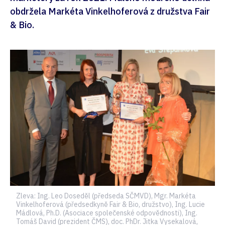
obdržela Markéta Vinkelhoferová z družstva Fair
& Bio.
Zleva: Ing. Leo Doseděl (předseda SČMVD), Mgr. Markéta
Vinkelhoferová (předsedkyně Fair & Bio, družstvo), Ing. Lucie
Mádlová, Ph.D. (Asociace společenské odpovědnosti), Ing.
Tomáš David (prezident ČMS), doc. PhDr. Jitka Vysekalová,