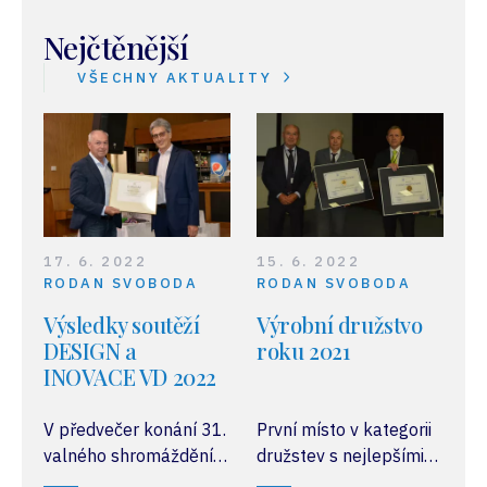
Nejčtěnější
VŠECHNY AKTUALITY
17. 6. 2022
15. 6. 2022
RODAN SVOBODA
RODAN SVOBODA
Výsledky soutěží
Výrobní družstvo
DESIGN a
roku 2021
INOVACE VD 2022
V předvečer konání 31.
První místo v kategorii
valného shromáždění
družstev s nejlepšími
SČMVD, které se
ekonomickými výsledky