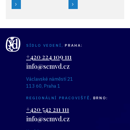
uskutečnilo v pondělí
obhájilo
13. června
Dřevozpracující
v Nymburku, byly
družstvo Lukavec
slavnostně vyhlášeny
a vítěz se neměnil ani
výsledky 20. ročníku
v kategorii družstev
soutěže DESIGN VD
zaměstnávajících
SÍDLO VEDENÍ,
PRAHA:
a 13. ročníku soutěže
osoby se zdravotním
INOVACE VD.
postižením, kde se
+420 224 109 111
první umístilo
info@scmvd.cz
družstvo OTAVA Písek.
Václavské náměstí 21
113 60, Praha 1
REGIONÁLNÍ PRACOVIŠTĚ,
BRNO:
+420 542 211 111
info@scmvd.cz