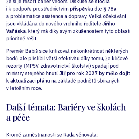
že si je resort bariér vědom. Diskuse se stočila
i k podpoře prostřednictvím
příspěvku dle § 78a
a problematice asistence a dopravy. Velká očekávání
jsou vkládána do nového vrchního ředitele
Jiřího
Vaňáska
, který má díky svým zkušenostem tyto oblasti
prioritně řešit.
Premiér Babiš sice kritizoval nekonkrétnost některých
bodů, ale přislíbil větší efektivitu díky tomu, že klíčové
rezorty (MPSV, zdravotnictví, školství) spadají pod
ministry stejného hnutí.
Již pro rok 2027 by mělo dojít
k aktualizaci plánu
na základě podnětů sbíraných
v letošním roce.
Další témata: Bariéry ve školách
a péče
Kromě zaměstnanosti se Rada věnovala: