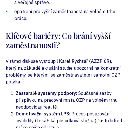
a veřejné správě,
opatření pro vyšší zaměstnanost na volném trhu
práce.
Klíčové bariéry: Co brání vyšší
zaměstnanosti?
V rámci diskuse vystoupil
Karel Rychtář (AZZP ČR)
,
který na základě aktuální studie upozornil na konkrétní
problémy, se kterými se zaměstnavatelé i samotní OZP
potýkají:
Zastaralé systémy podpory:
Současné sazby
příspěvků na pracovní místa OZP na volném trhu
neodpovídají realitě.
Demotivační systém LPS:
Proces posuzování
invalidity (Lekářská posudková služba) často lidi od
práce spíše odrazuje.